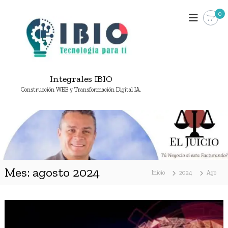
S
0
a
l
t
a
r
a
Integrales IBIO
l
c
Construcción WEB y Transformación Digital IA.
o
n
t
e
n
i
d
Mes:
agosto 2024
Inicio
2024
Ago
o