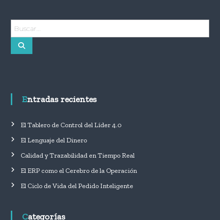
B
u
B
s
u
c
s
c
a
a
r
r
:
Entradas recientes
El Tablero de Control del Líder 4.0
El Lenguaje del Dinero
Calidad y Trazabilidad en Tiempo Real
El ERP como el Cerebro de la Operación
El Ciclo de Vida del Pedido Inteligente
Categorías