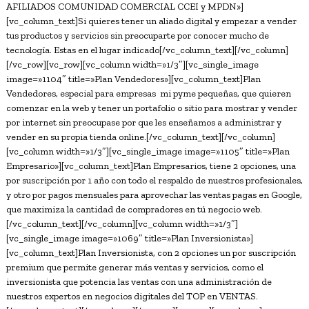
AFILIADOS COMUNIDAD COMERCIAL CCEI y MPDN»]
[vc_column_text]Si quieres tener un aliado digital y empezar a vender
tus productos y servicios sin preocuparte por conocer mucho de
tecnología. Estas en el lugar indicado[/vc_column_text][/vc_column]
[/vc_row][vc_row][vc_column width=»1/3″][vc_single_image
image=»1104″ title=»Plan Vendedores»][vc_column_text]Plan
Vendedores, especial para empresas mi pyme pequeñas, que quieren
comenzar en la web y tener un portafolio o sitio para mostrar y vender
por internet sin preocupase por que les enseñamos a administrar y
vender en su propia tienda online.[/vc_column_text][/vc_column]
[vc_column width=»1/3″][vc_single_image image=»1105″ title=»Plan
Empresario»][vc_column_text]Plan Empresarios, tiene 2 opciones, una
por suscripción por 1 año con todo el respaldo de nuestros profesionales,
y otro por pagos mensuales para aprovechar las ventas pagas en Google,
que maximiza la cantidad de compradores en tú negocio web.
[/vc_column_text][/vc_column][vc_column width=»1/3″]
[vc_single_image image=»1069″ title=»Plan Inversionista»]
[vc_column_text]Plan Inversionista, con 2 opciones un por suscripción
premium que permite generar más ventas y servicios, como el
inversionista que potencia las ventas con una administración de
nuestros expertos en negocios digitales del TOP en VENTAS.