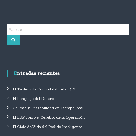
B
u
B
s
u
c
s
c
a
a
r
r
:
Entradas recientes
El Tablero de Control del Líder 4.0
El Lenguaje del Dinero
Calidad y Trazabilidad en Tiempo Real
El ERP como el Cerebro de la Operación
El Ciclo de Vida del Pedido Inteligente