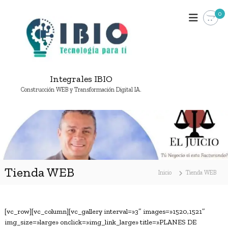
S
0
a
l
t
a
r
a
Integrales IBIO
l
c
Construcción WEB y Transformación Digital IA.
o
n
t
e
n
i
d
Tienda WEB
Inicio
Tienda WEB
o
[vc_row][vc_column][vc_gallery interval=»3″ images=»1520,1521″
img_size=»large» onclick=»img_link_large» title=»PLANES DE