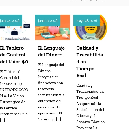
julio 24, 2026
junio 17, 2026
mayo 28, 2026
El Tablero
El Lenguaje
Calidad y
de Control
del Dinero
Trazabilida
del Líder 4.0
d en
El Lenguaje del
Tiempo
Dinero.
El Tablero de
Real
Integración
Control del
financiera con
Líder 4.0 1)
Calidad y
tesorería,
INTRODUCCIÓ
Trazabilidad en
facturación y la
N a. La Visión
Tiempo Real:
obtención del
Estratégica de
Asegurando la
costo real de
la Fábrica
Satisfacción del
operación. El
Inteligente En el
Cliente y el
“Lenguaje […]
[…]
Soporte Técnico
Posventa La