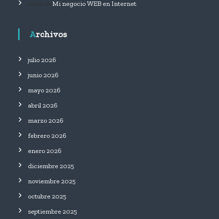
Mi negocio WEB en Internet
admin
en
.
Archivos
julio 2026
junio 2026
mayo 2026
abril 2026
marzo 2026
febrero 2026
enero 2026
diciembre 2025
noviembre 2025
octubre 2025
septiembre 2025