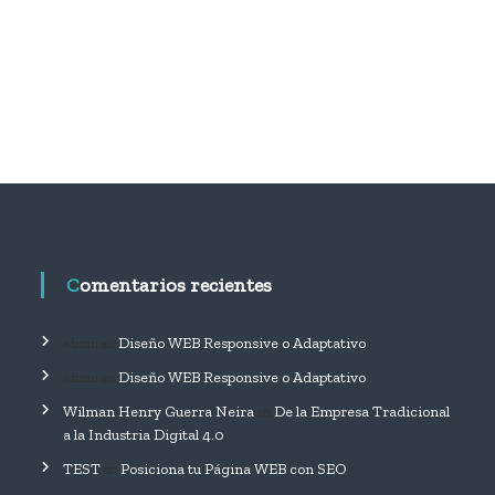
y
t
e
c
n
o
l
o
g
í
a
s
a
u
Comentarios recientes
t
o
m
Diseño WEB Responsive o Adaptativo
admin
en
a
t
Diseño WEB Responsive o Adaptativo
admin
en
i
z
Wilman Henry Guerra Neira
De la Empresa Tradicional
en
a
a la Industria Digital 4.0
d
TEST
Posiciona tu Página WEB con SEO
a
en
s