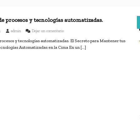
de procesos y tecnologías automatizadas.
e
5
admin
Dejar un comentario
n
rocesos y tecnologías automatizadas. El Secreto para Mantener tus
R
ecnologías Automatizadas en la Cima En un […]
e
v
i
s
i
ó
n
d
e
p
r
o
c
e
s
o
s