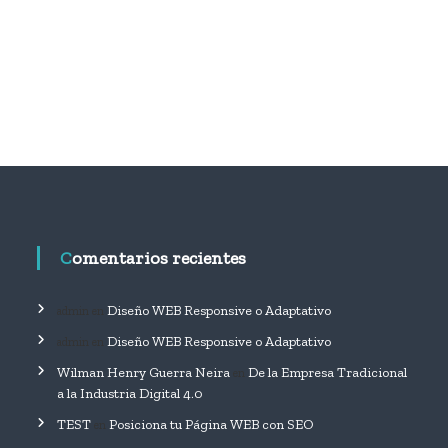
a
r
u
n
S
G
C
o
u
n
E
R
P
Comentarios recientes
Diseño WEB Responsive o Adaptativo
admin
en
Diseño WEB Responsive o Adaptativo
admin
en
Wilman Henry Guerra Neira
De la Empresa Tradicional
en
a la Industria Digital 4.0
TEST
Posiciona tu Página WEB con SEO
en