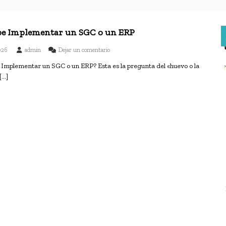
be Implementar un SGC o un ERP
e
2026
admin
Dejar un comentario
n
Implementar un SGC o un ERP? Esta es la pregunta del «huevo o la
Q
[…]
u
é
s
e
d
e
b
e
I
m
p
l
e
m
e
n
t