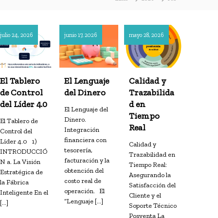
julio 24, 2026
junio 17, 2026
mayo 28, 2026
El Tablero
El Lenguaje
Calidad y
de Control
del Dinero
Trazabilida
del Líder 4.0
d en
El Lenguaje del
Tiempo
Dinero.
El Tablero de
Real
Integración
Control del
financiera con
Líder 4.0 1)
Calidad y
tesorería,
INTRODUCCIÓ
Trazabilidad en
facturación y la
N a. La Visión
Tiempo Real:
obtención del
Estratégica de
Asegurando la
costo real de
la Fábrica
Satisfacción del
operación. El
Inteligente En el
Cliente y el
“Lenguaje […]
[…]
Soporte Técnico
Posventa La