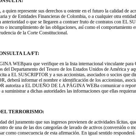
ONSULTA:
resente sus derechos u ostente en el futuro la calidad de acreedor
ria y de Entidades Financieras de Colombia, o a cualquier otra entidad
on anterioridad o que se llegaren a contraer fruto de contratos con E
nto o incumplimiento de las obligaciones, así como el comportamiento en
prudencia de la Corte Constitucional.
NSULTA LA/FT:
ara que verifique en la lista internacional vinculante para Colom
ros del Departamento del Tesoro de los Estados Unidos de América y aque
lícita a EL SUSCRIPTOR y a sus accionistas, asociados o socios que dir
R, deberá informar el nombre e identificación de los accionistas, asocia
TOR autoriza a EL DUEÑO DE LA PÁGINA WEBa comunicar o reportar a l
o a suministrar a dichas autoridades las informaciones que ellas requiera
DEL TERRORISMO:
uramento que sus ingresos provienen de actividades lícitas, que no 
 dentro de una de las dos categorías de lavado de activos (conversión 
como consecuencia de esta afirmación. En igual sentido responderá ant