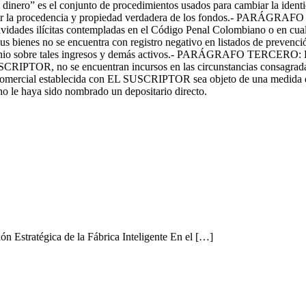
inero” es el conjunto de procedimientos usados para cambiar la identid
 disimular la procedencia y propiedad verdadera de los fondos
idades ilícitas contempladas en el Código Penal Colombiano o en cual
 sus bienes no se encuentra con registro negativo en listados de prevenc
 de dominio sobre tales ingresos y demás activos.- PARÁGRAFO T
USCRIPTOR, no se encuentran incursos en las circunstancias consagradas
/o comercial establecida con EL SUSCRIPTOR sea objeto de una medida d
 no le haya sido nombrado un depositario directo.
Estratégica de la Fábrica Inteligente En el […]