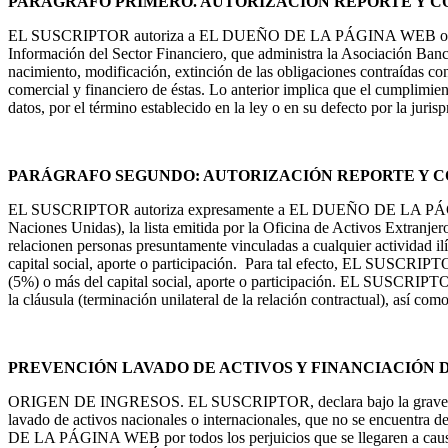
PARÁGRAFO PRIMERO. AUTORIZACIÓN REPORTE Y C
EL SUSCRIPTOR autoriza a EL DUEÑO DE LA PÁGINA WEB o, a quien rep
Información del Sector Financiero, que administra la Asociación Banca
nacimiento, modificación, extinción de las obligaciones contraídas c
comercial y financiero de éstas. Lo anterior implica que el cumplimie
datos, por el término establecido en la ley o en su defecto por la juris
PARÁGRAFO SEGUNDO: AUTORIZACIÓN REPORTE Y CO
EL SUSCRIPTOR autoriza expresamente a EL DUEÑO DE LA PÁGINA WEBp
Naciones Unidas), la lista emitida por la Oficina de Activos Extranje
relacionen personas presuntamente vinculadas a cualquier actividad i
capital social, aporte o participación. Para tal efecto, EL SUSCRIPTO
(5%) o más del capital social, aporte o participación. EL SUSCRIP
la cláusula (terminación unilateral de la relación contractual), así com
PREVENCIÓN LAVADO DE ACTIVOS Y FINANCIACIÓN 
ORIGEN DE INGRESOS. EL SUSCRIPTOR, declara bajo la gravedad del j
lavado de activos nacionales o internacionales, que no se encuentra
DE LA PÁGINA WEB por todos los perjuicios que se llegaren a causar 