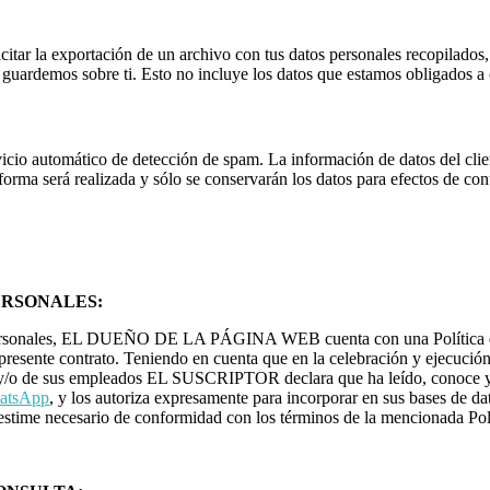
licitar la exportación de un archivo con tus datos personales recopilad
 guardemos sobre ti. Esto no incluye los datos que estamos obligados a c
vicio automático de detección de spam. La información de datos del cli
aforma será realizada y sólo se conservarán los datos para efectos de con
ERSONALES:
 personales, EL DUEÑO DE LA PÁGINA WEB cuenta con una Política de 
l presente contrato. Teniendo en cuenta que en la celebración y ejecución
/o de sus empleados EL SUSCRIPTOR declara que ha leído, conoce y 
atsApp
, y los autoriza expresamente para incorporar en sus bases de da
 estime necesario de conformidad con los términos de la mencionada Polít