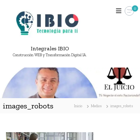
S
0
a
l
t
a
r
a
Integrales IBIO
l
c
Construcción WEB y Transformación Digital IA.
o
n
t
e
n
i
d
images_robots
Inicio
Medios
images_robots
o