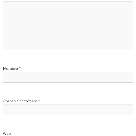
a
c
i
ó
n
d
Nombre
*
e
e
Correo electrónico
*
n
t
Web