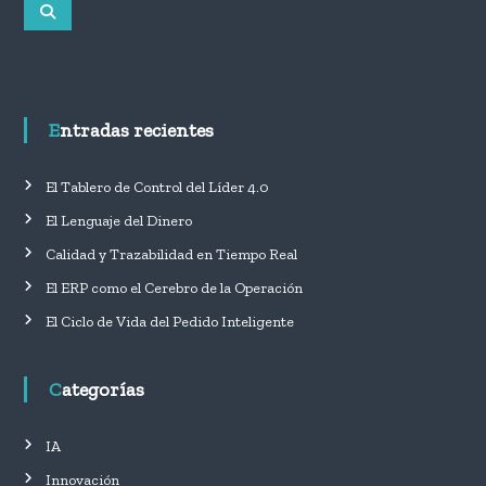
B
s
u
c
s
c
a
a
r
r
:
Entradas recientes
El Tablero de Control del Líder 4.0
El Lenguaje del Dinero
Calidad y Trazabilidad en Tiempo Real
El ERP como el Cerebro de la Operación
El Ciclo de Vida del Pedido Inteligente
Categorías
IA
Innovación