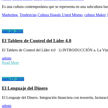
Cultura
Es una cultura contemporánea que se representa en una subcultura bas
Hágalo
Usted
Marketing
,
Tendencias
Cultura Hagalo Usted Mismo
,
cultura Maker
,
Mismo
–
(Maker)
julio 24, 2026
El Tablero de Control del Líder 4.0
El Tablero de Control del Líder 4.0 1) INTRODUCCIÓN a. La Visión 
admin
Read More
junio 17, 2026
El Lenguaje del Dinero
El Lenguaje del Dinero. Integración financiera con tesorería, factura
admin